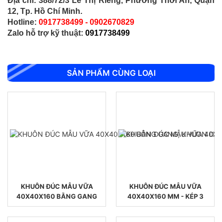
Địa chỉ: 388/72/3 Lê Thị Riêng, Phường Thới An, Quận
12, Tp. Hồ Chí Minh.
Hotline:
0917738499
-
0902670829
Zalo hỗ trợ kỹ thuật:
0917738499
SẢN PHẨM CÙNG LOẠI
KHUÔN ĐÚC MẪU VỮA
KHUÔN ĐÚC MẪU VỮA
40X40X160 BẰNG GANG
40X40X160 MM - KÉP 3