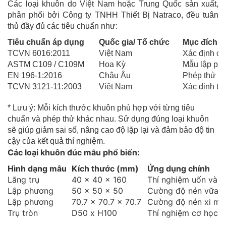
Các loại khuôn do Việt Nam hoặc Trung Quốc sản xuất,
phân phối bởi Công ty TNHH Thiết Bị Natraco, đều tuân
thủ đầy đủ các tiêu chuẩn như:
Tiêu chuẩn áp dụng
Quốc gia/ Tổ chức
Mục đích 
TCVN 6016:2011
Việt Nam
Xác định c
ASTM C109 / C109M
Hoa Kỳ
Mẫu lập ph
EN 196-1:2016
Châu Âu
Phép thử u
TCVN 3121-11:2003
Việt Nam
Xác định tín
* Lưu ý: Mỗi kích thước khuôn phù hợp với từng tiêu
chuẩn và phép thử khác nhau. Sử dụng đúng loại khuôn
sẽ giúp giảm sai số, nâng cao độ lặp lại và đảm bảo độ tin
cậy của kết quả thí nghiệm.
Các loại khuôn đúc mẫu phổ biến:
Hình dạng mẫu
Kích thước (mm)
Ứng dụng chính
Lăng trụ
40 x 40 x 160
Thí nghiệm uốn và n
Lập phương
50 x 50 x 50
Cường độ nén vữa 
Lập phương
70.7 x 70.7 x 70.7
Cường độ nén xi mă
Trụ tròn
D50 x H100
Thí nghiệm cơ học k