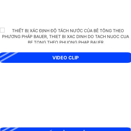
THIẾT BỊ XÁC ĐỊNH ĐỘ TÁCH NƯỚC CỦA BÊ TÔNG THEO PHƯƠNG
PHÁP BAUER
VIDEO CLIP
BỘ XUYÊN ĐỘNG DCP HIỆN TRƯỜNG