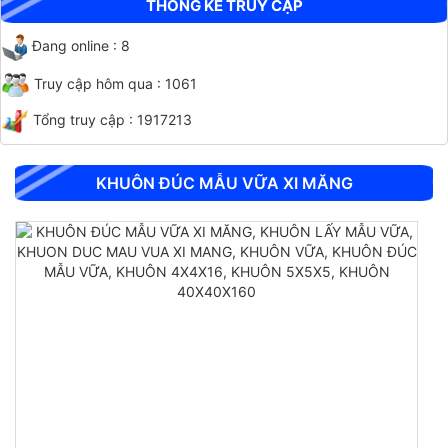
THỐNG KÊ TRUY CẬP
Đang online : 8
Truy cập hôm qua : 1061
Tổng truy cập : 1917213
CHỐT ĐO CO NGÓT BÊ TÔNG BẰNG INOX
KHUÔN ĐÚC MẪU VỮA XI MĂNG
CHỐT ĐO CO NGÓT XI MĂNG BẰNG ĐỒNG