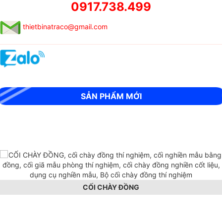
0917.738.499
thietbinatraco@gmail.com
MÁY SIÊU ÂM CỌC KHOAN NHỒI RSM-SY6(C)
SẢN PHẨM MỚI
CỐI CHÀY ĐỒNG