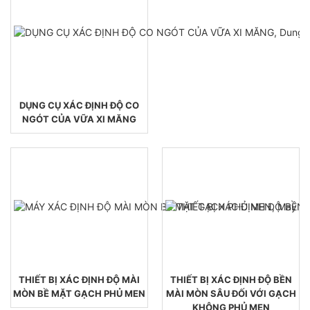
DỤNG CỤ XÁC ĐỊNH ĐỘ CO
NGÓT CỦA VỮA XI MĂNG
THIẾT BỊ XÁC ĐỊNH ĐỘ MÀI
THIẾT BỊ XÁC ĐỊNH ĐỘ BỀN
MÒN BỀ MẶT GẠCH PHỦ MEN
MÀI MÒN SÂU ĐỐI VỚI GẠCH
KHÔNG PHỦ MEN