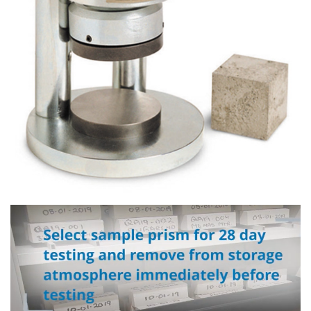
CHỐT ĐO CO NGÓT XI MĂNG BẰNG ĐỒNG