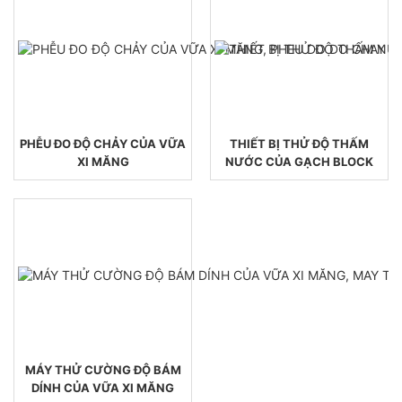
PHỄU ĐO ĐỘ CHẢY CỦA VỮA
THIẾT BỊ THỬ ĐỘ THẤM
XI MĂNG
NƯỚC CỦA GẠCH BLOCK
MÁY THỬ CƯỜNG ĐỘ BÁM
DÍNH CỦA VỮA XI MĂNG