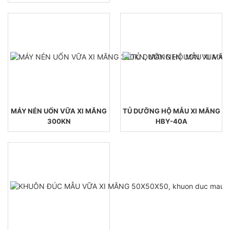
MÁY NÉN UỐN VỮA XI MĂNG
TỦ DƯỠNG HỘ MẪU XI MĂNG
300KN
HBY-40A