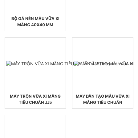
BỘ GÁ NÉN MẪU VỮA XI
MĂNG 40X40 MM
MÁY TRỘN VỮA XI MĂNG
MÁY DẰN TẠO MẪU VỮA XI
TIÊU CHUẨN JJ5
MĂNG TIÊU CHUẨN