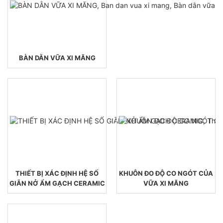
BÀN DẰN VỮA XI MĂNG
THIẾT BỊ XÁC ĐỊNH HỆ SỐ
KHUÔN ĐO ĐỘ CO NGÓT CỦA
GIÃN NỞ ẨM GẠCH CERAMIC
VỮA XI MĂNG