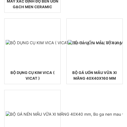
MÁY XÁC ĐỊNH ĐỘ BỀN UỐN
GẠCH MEN CERAMIC
BỘ DỤNG CỤ KIM VICA (
BỘ GÁ UỐN MẪU VỮA XI
VICAT )
MĂNG 40X40X160 MM