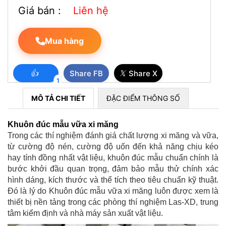
Giá bán :
Liên hệ
Mua hàng
👍
𝕏
Share FB
Share X
1
MÔ TẢ CHI TIẾT
ĐẶC ĐIỂM THÔNG SỐ
THIẾT BỊ XÁC ĐỊNH ĐỘ TÁCH NƯỚC CỦA BÊ TÔNG THEO PHƯƠNG
Khuôn đúc mẫu vữa xi măng
PHÁP BAUER
Trong các thí nghiệm đánh giá chất lượng xi măng và vữa,
từ cường độ nén, cường độ uốn đến khả năng chịu kéo
hay tính đồng nhất vật liệu, khuôn đúc mẫu chuẩn chính là
bước khởi đầu quan trọng, đảm bảo mẫu thử chính xác
hình dáng, kích thước và thể tích theo tiêu chuẩn kỹ thuật.
Đó là lý do Khuôn đúc mẫu vữa xi măng luôn được xem là
thiết bị nền tảng trong các phòng thí nghiệm Las-XD, trung
tâm kiểm định và nhà máy sản xuất vật liệu.