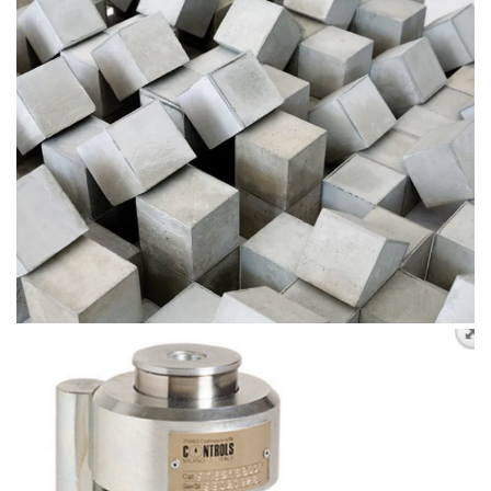
BỘ XUYÊN ĐỘNG DCP HIỆN TRƯỜNG
CHỐT ĐO CO NGÓT BÊ TÔNG BẰNG INOX