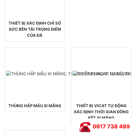
THIẾT BỊ XÁC ĐỊNH CHỈ SỐ
SỨC BỀN TẢI TRỌNG ĐIỂM
CỦA ĐÁ
THÙNG HẤP MẪU XI MĂNG
THIẾT BỊ VICAT TỰ ĐỘNG
XÁC ĐỊNH THỜI GIAN ĐÔNG
KẾT XI MĂNG
0917 738 499