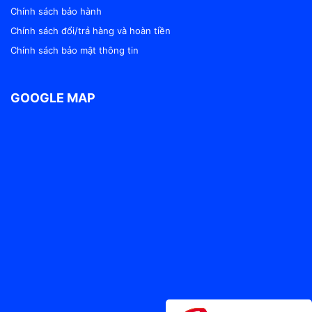
Chính sách bảo hành
Chính sách đổi/trả hàng và hoàn tiền
CỐI CHÀY ĐỒNG
Chính sách bảo mật thông tin
GOOGLE MAP
THIẾT BỊ XÁC ĐỊNH ĐỘ TÁCH NƯỚC CỦA BÊ TÔNG THEO PHƯƠNG
PHÁP BAUER