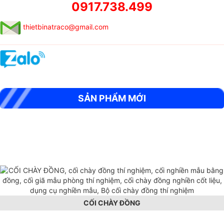
0917.738.499
thietbinatraco@gmail.com
SẢN PHẨM MỚI
MÁY SIÊU ÂM CỌC KHOAN NHỒI RSM-SY6(C)
CỐI CHÀY ĐỒNG