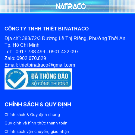
CHỐT ĐO CO NGÓT XI MĂNG BẰNG ĐỒNG
CÔNG TY TNHH THIẾT BỊ NATRACO
Địa chỉ: 388/72/3 Đường Lê Thị Riêng, Phường Thới An,
Tp. Hồ Chí Minh
Tel: 0917.738.499 - 0901.422.097
Zalo: 0902.670.829
Email: thietbinatraco@gmail.com
MÁY SIÊU ÂM CỌC KHOAN NHỒI RSM-SY6(C)
CHÍNH SÁCH & QUY ĐỊNH
Chính sách & Quy định chung
Quy định và hình thức thanh toán
Chính sách vận chuyển, giao nhận