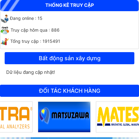
THỐNG KÊ TRUY CẬP
Đang online : 15
Truy cập hôm qua : 886
Tổng truy cập : 1915491
Bất động sản xây dựng
CHỐT ĐO CO NGÓT BÊ TÔNG BẰNG INOX
Dữ liệu đang cập nhật!
ĐỐI TÁC KHÁCH HÀNG