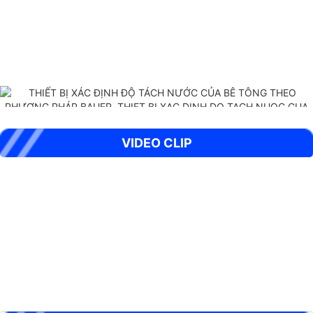
THIẾT BỊ XÁC ĐỊNH ĐỘ TÁCH NƯỚC CỦA BÊ TÔNG THEO PHƯƠNG
VIDEO CLIP
PHÁP BAUER
BỘ XUYÊN ĐỘNG DCP HIỆN TRƯỜNG