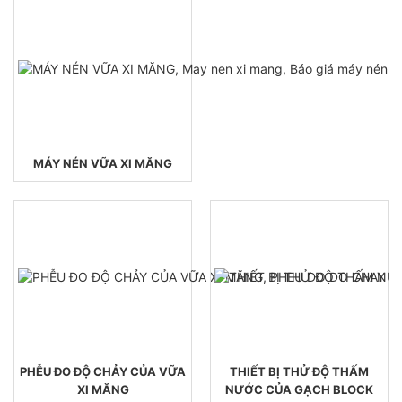
MÁY NÉN VỮA XI MĂNG
PHỄU ĐO ĐỘ CHẢY CỦA VỮA
THIẾT BỊ THỬ ĐỘ THẤM
XI MĂNG
NƯỚC CỦA GẠCH BLOCK