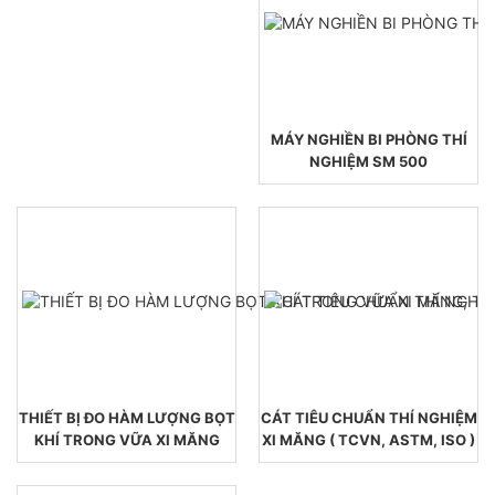
MÁY NGHIỀN BI PHÒNG THÍ
NGHIỆM SM 500
THIẾT BỊ ĐO HÀM LƯỢNG BỌT
CÁT TIÊU CHUẨN THÍ NGHIỆM
KHÍ TRONG VỮA XI MĂNG
XI MĂNG ( TCVN, ASTM, ISO )