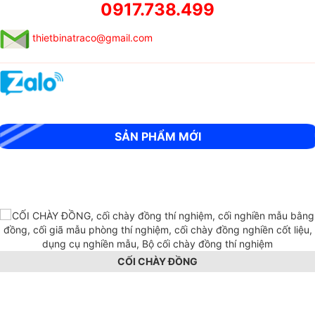
0917.738.499
thietbinatraco@gmail.com
MÁY SIÊU ÂM CỌC KHOAN NHỒI RSM-SY6(C)
SẢN PHẨM MỚI
CỐI CHÀY ĐỒNG