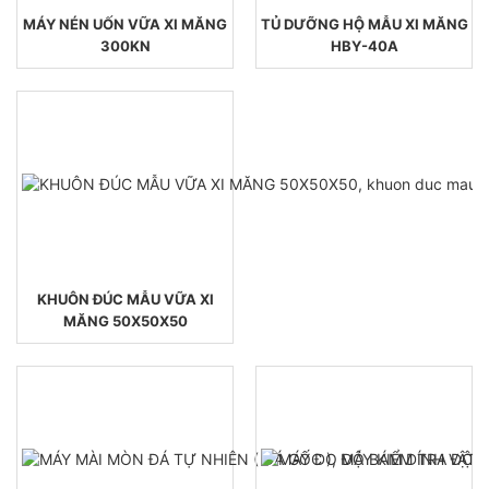
MÁY NÉN UỐN VỮA XI MĂNG
TỦ DƯỠNG HỘ MẪU XI MĂNG
300KN
HBY-40A
KHUÔN ĐÚC MẪU VỮA XI
MĂNG 50X50X50