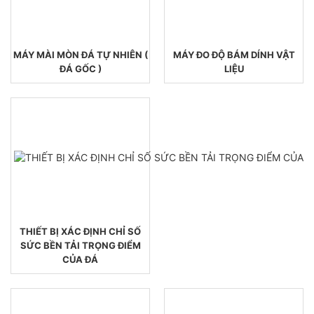
MÁY MÀI MÒN ĐÁ TỰ NHIÊN (
MÁY ĐO ĐỘ BÁM DÍNH VẬT
ĐÁ GỐC )
LIỆU
THIẾT BỊ XÁC ĐỊNH CHỈ SỐ
SỨC BỀN TẢI TRỌNG ĐIỂM
CỦA ĐÁ