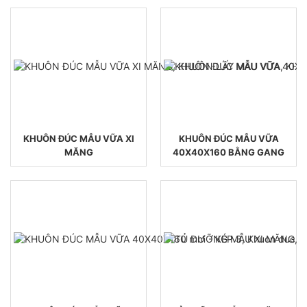
CHỐT ĐO CO NGÓT XI MĂNG BẰNG ĐỒNG
KHUÔN ĐÚC MẪU VỮA XI
KHUÔN ĐÚC MẪU VỮA
MĂNG
40X40X160 BẰNG GANG