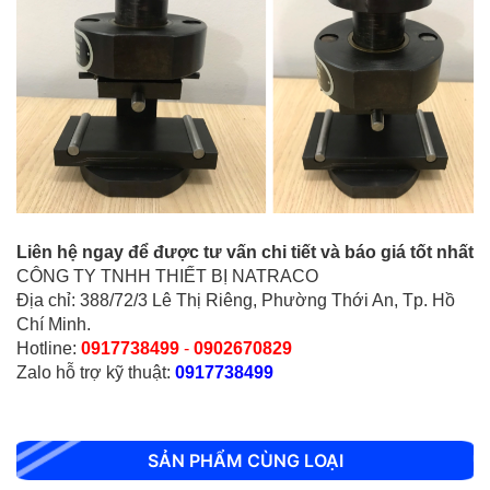
BỘ XUYÊN ĐỘNG DCP HIỆN TRƯỜNG
Liên hệ ngay để được tư vấn chi tiết và báo giá tốt nhất
CÔNG TY TNHH THIẾT BỊ NATRACO
CHỐT ĐO CO NGÓT BÊ TÔNG BẰNG INOX
Địa chỉ: 388/72/3 Lê Thị Riêng, Phường Thới An, Tp. Hồ
Chí Minh.
Hotline:
0917738499
-
0902670829
Zalo hỗ trợ kỹ thuật:
0917738499
SẢN PHẨM CÙNG LOẠI