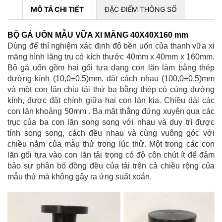
MÔ TẢ CHI TIẾT
ĐẶC ĐIỂM THÔNG SỐ
BỘ GÁ UỐN MẪU VỮA XI MĂNG 40X40X160 mm
Dùng để thí nghiệm xác định độ bền uốn của thanh vữa xi
măng hình lăng trụ có kích thước 40mm x 40mm x 160mm.
Bộ gá uốn gồm hai gối tựa dạng con lăn làm bằng thép
đường kính (10,0±0,5)mm, đặt cách nhau (100,0±0,5)mm
và một con lăn chịu tải thứ ba bằng thép có cùng đường
kính, được đặt chính giữa hai con lăn kia. Chiều dài các
con lăn khoảng 50mm . Ba mặt thẳng đứng xuyên qua các
THIẾT BỊ XÁC ĐỊNH ĐỘ TÁCH NƯỚC CỦA BÊ TÔNG THEO PHƯƠNG
trục của ba con lăn song song với nhau và duy trì được
PHÁP BAUER
tính song song, cách đều nhau và cùng vuông góc với
chiều nằm của mẫu thử trong lúc thử. Một trong các con
lăn gối tựa vào con lăn tải trọng có độ côn chút ít để đảm
bảo sự phân bố đồng đều của tải trên cả chiều rộng của
mẫu thử mà không gây ra ứng suất xoắn.