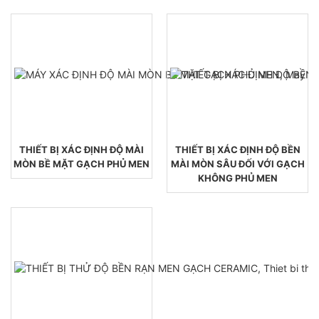
THIẾT BỊ XÁC ĐỊNH ĐỘ MÀI
THIẾT BỊ XÁC ĐỊNH ĐỘ BỀN
MÒN BỀ MẶT GẠCH PHỦ MEN
MÀI MÒN SÂU ĐỐI VỚI GẠCH
KHÔNG PHỦ MEN