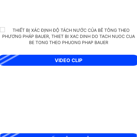
THIẾT BỊ XÁC ĐỊNH ĐỘ TÁCH NƯỚC CỦA BÊ TÔNG THEO PHƯƠNG
PHÁP BAUER
VIDEO CLIP
BỘ XUYÊN ĐỘNG DCP HIỆN TRƯỜNG