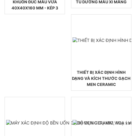
KHUÔN ĐÚC MẪU VỮA
TỦ DƯỠNG MẪU XI MĂNG
40X40X160 MM - KÉP 3
THIẾT BỊ XÁC ĐỊNH HÌNH
DẠNG VÀ KÍCH THƯỚC GẠCH
MEN CERAMIC