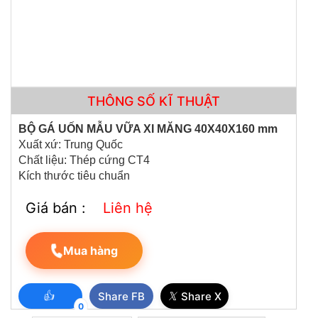
THÔNG SỐ KĨ THUẬT
BỘ GÁ UỐN MẪU VỮA XI MĂNG 40X40X160 mm
Xuất xứ: Trung Quốc
Chất liệu: Thép cứng CT4
MÁY SIÊU ÂM CỌC KHOAN NHỒI RSM-SY6(C)
Kích thước tiêu chuẩn
Giá bán :
Liên hệ
Mua hàng
👍
𝕏
Share FB
Share X
0
CỐI CHÀY ĐỒNG