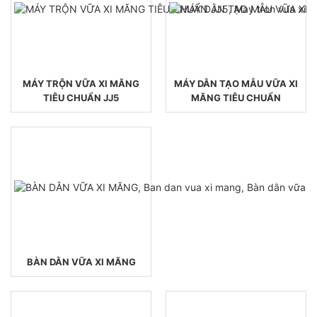
MÁY TRỘN VỮA XI MĂNG
MÁY DẰN TẠO MẪU VỮA XI
TIÊU CHUẨN JJ5
MĂNG TIÊU CHUẨN
BÀN DẰN VỮA XI MĂNG