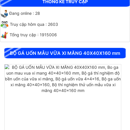
THỐNG KÊ TRUY CẬP
Đang online : 28
Truy cập hôm qua : 2603
Tổng truy cập : 1915006
CHỐT ĐO CO NGÓT BÊ TÔNG BẰNG INOX
BỘ GÁ UỐN MẪU VỮA XI MĂNG 40X40X160 mm
CHỐT ĐO CO NGÓT XI MĂNG BẰNG ĐỒNG