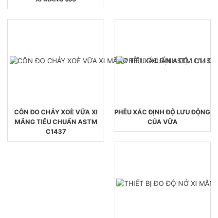
CÔN ĐO CHẢY XOÈ VỮA XI
PHỄU XÁC ĐỊNH ĐỘ LƯU ĐỘNG
MĂNG TIÊU CHUẨN ASTM
CỦA VỮA
C1437