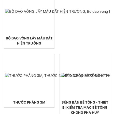
BỘ DAO VÒNG LẤY MẪU ĐẤT
HIỆN TRƯỜNG
THƯỚC PHẲNG 3M
SÚNG BẮN BÊ TÔNG - THIẾT
BỊ KIỂM TRA MÁC BÊ TÔNG
KHÔNG PHÁ HUỶ