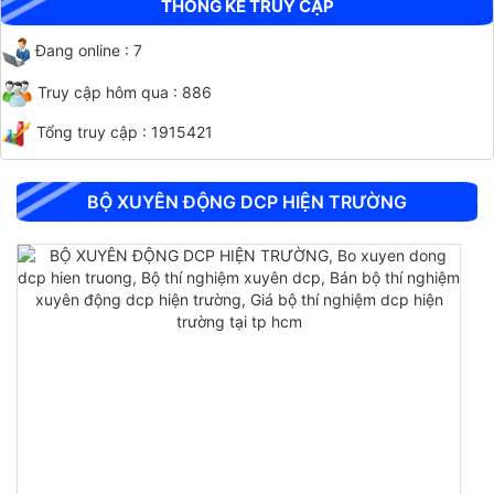
THỐNG KÊ TRUY CẬP
Đang online : 7
Truy cập hôm qua : 886
Tổng truy cập : 1915421
CHỐT ĐO CO NGÓT BÊ TÔNG BẰNG INOX
BỘ XUYÊN ĐỘNG DCP HIỆN TRƯỜNG
CHỐT ĐO CO NGÓT XI MĂNG BẰNG ĐỒNG