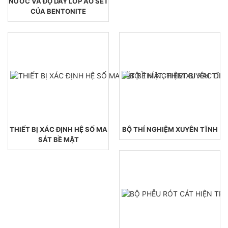
NƯỚC VÀ ĐỘ DÀY LỚP ÁO SÉT
CỦA BENTONITE
THIẾT BỊ XÁC ĐỊNH HỆ SỐ MA
BỘ THÍ NGHIỆM XUYÊN TĨNH
SÁT BỀ MẶT