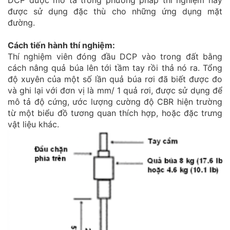
DCP được mô tả trong phương pháp thí nghiệm này
được sử dụng đặc thù cho những ứng dụng mặt
BỘ XUYÊN ĐỘNG DCP HIỆN TRƯỜNG
đường.
Cách tiến hành thí nghiệm:
Thí nghiệm viên đóng đầu DCP vào trong đất bằng
cách nâng quả búa lên tới tầm tay rồi thả nó ra. Tổng
độ xuyên của một số lần quả búa rơi đã biết được đo
và ghi lại với đơn vị là mm/ 1 quả rơi, được sử dụng để
mô tả độ cứng, ước lượng cường độ CBR hiện trường
từ một biểu đồ tương quan thích hợp, hoặc đặc trưng
vật liệu khác.
CHỐT ĐO CO NGÓT BÊ TÔNG BẰNG INOX