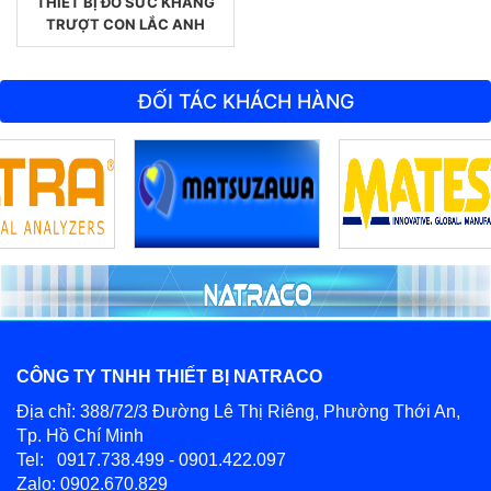
THIẾT BỊ ĐO SỨC KHÁNG
TRƯỢT CON LẮC ANH
ĐỐI TÁC KHÁCH HÀNG
CÔNG TY TNHH THIẾT BỊ NATRACO
Địa chỉ: 388/72/3 Đường Lê Thị Riêng, Phường Thới An,
Tp. Hồ Chí Minh
Tel: 0917.738.499 - 0901.422.097
Zalo: 0902.670.829