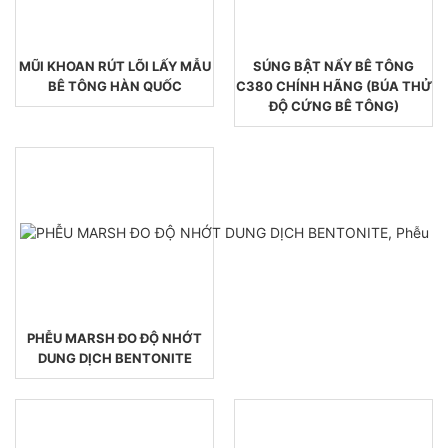
MŨI KHOAN RÚT LÕI LẤY MẪU
SÚNG BẬT NẨY BÊ TÔNG
BÊ TÔNG HÀN QUỐC
C380 CHÍNH HÃNG (BÚA THỬ
ĐỘ CỨNG BÊ TÔNG)
PHỄU MARSH ĐO ĐỘ NHỚT
DUNG DỊCH BENTONITE