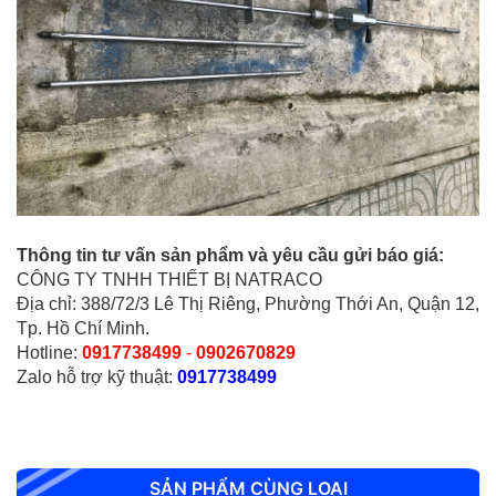
Thông tin tư vấn sản phẩm và yêu cầu gửi báo giá:
CÔNG TY TNHH THIẾT BỊ NATRACO
Địa chỉ: 388/72/3 Lê Thị Riêng, Phường Thới An, Quận 12,
Tp. Hồ Chí Minh.
Hotline:
0917738499
-
0902670829
Zalo hỗ trợ kỹ thuật:
0917738499
SẢN PHẨM CÙNG LOẠI