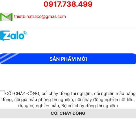
0917.738.499
thietbinatraco@gmail.com
MÁY SIÊU ÂM CỌC KHOAN NHỒI RSM-SY6(C)
SẢN PHẨM MỚI
CỐI CHÀY ĐỒNG