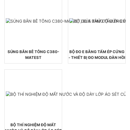
SÚNG BẮN BÊ TÔNG C380-
BỘ ĐO E BẰNG TẤM ÉP CỨNG
MATEST
- THIẾT BỊ ĐO MODUL ĐÀN HỒI
BỘ THÍ NGHIỆM ĐỘ MẤT