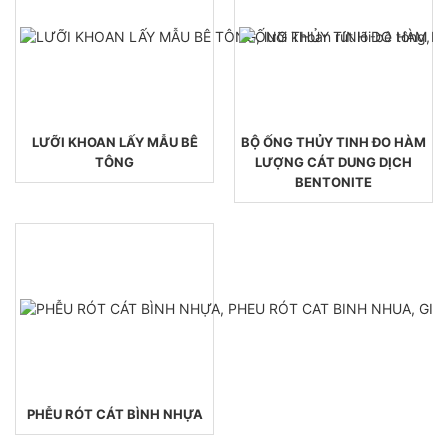
LƯỠI KHOAN LẤY MẪU BÊ
BỘ ỐNG THỦY TINH ĐO HÀM
TÔNG
LƯỢNG CÁT DUNG DỊCH
BENTONITE
PHỄU RÓT CÁT BÌNH NHỰA