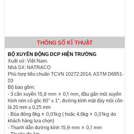
THÔNG SỐ KĨ THUẬT
BỘ XUYÊN ĐỘNG DCP HIỆN TRƯỜNG
Xuất xứ: Việt Nam.
Nhà SX: NATRACO
MÁY SIÊU ÂM CỌC KHOAN NHỒI RSM-SY6(C)
Phù hợp tiêu chuẩn TCVN 10272:2014, ASTM D6951-
03
Bộ bao gồm:
15,9 mm ± 0,1 mm,
- 3 cần xuyên
đầu gắn mũi xuyên
hình nón có góc 60° ± 1°, đường kính mặt đáy mũi côn
là 20 mm ± 0,25 mm
± 0,01kg
± 0,01kg
- Búa đóng 8kg
( hoặc 4,6kg
do
khách hàng lựa chọn)
15,9 mm ± 0,1 mm
- Thanh dẫn đường kính
CỐI CHÀY ĐỒNG