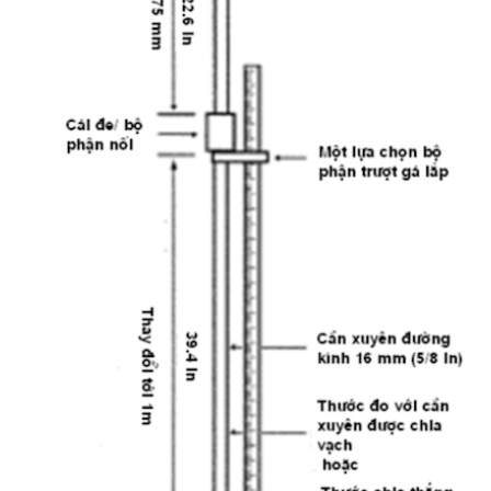
CHỐT ĐO CO NGÓT XI MĂNG BẰNG ĐỒNG