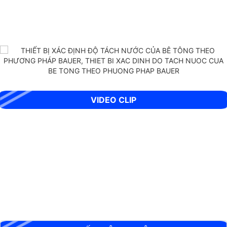
THIẾT BỊ XÁC ĐỊNH ĐỘ TÁCH NƯỚC CỦA BÊ TÔNG THEO PHƯƠNG
PHÁP BAUER
VIDEO CLIP
BỘ XUYÊN ĐỘNG DCP HIỆN TRƯỜNG