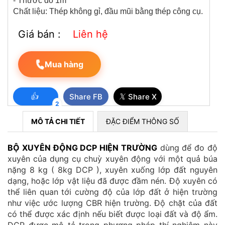
- Thước đo 1m
Chất liệu: Thép không gỉ, đầu mũi bằng thép công cụ.
Giá bán :
Liên hệ
Mua hàng
👍
𝕏
Share FB
Share X
2
THIẾT BỊ XÁC ĐỊNH ĐỘ TÁCH NƯỚC CỦA BÊ TÔNG THEO PHƯƠNG
MÔ TẢ CHI TIẾT
ĐẶC ĐIỂM THÔNG SỐ
PHÁP BAUER
BỘ XUYÊN ĐỘNG DCP HIỆN TRƯỜNG
dùng để đo độ
xuyên của dụng cụ chuỳ xuyên động với một quả búa
nặng 8 kg ( 8kg DCP ), xuyên xuống lớp đất nguyên
dạng, hoặc lớp vật liệu đã được đầm nén. Độ xuyên có
thể liên quan tới cường độ của lớp đất ở hiện trường
như việc ước lượng CBR hiện trường. Độ chặt của đất
có thể được xác định nếu biết được loại đất và độ ẩm.