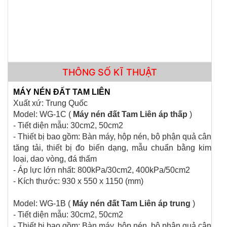
THÔNG SỐ KĨ THUẬT
MÁY NÉN ĐẤT TAM LIÊN
Xuất xứ: Trung Quốc
Model: WG-1C (
Máy nén đất Tam Liên áp thấp
)
MÁY SIÊU ÂM CỌC KHOAN NHỒI RSM-SY6(C)
- Tiết diện mẫu: 30cm2, 50cm2
- Thiết bị bao gồm: Bàn máy, hộp nén, bộ phận quả cân
tăng tải, thiết bị đo biến dạng, mẫu chuẩn bằng kim
loại, dao vòng, đá thấm
- Áp lực lớn nhất: 800kPa/30cm2, 400kPa/50cm2
- Kích thước: 930 x 550 x 1150 (mm)
Model: WG-1B (
Máy nén đất Tam Liên áp trung
)
- Tiết diện mẫu: 30cm2, 50cm2
- Thiết bị bao gồm: Bàn máy, hộp nén, bộ phận quả cân
CỐI CHÀY ĐỒNG