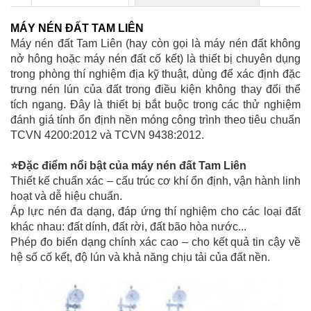
BỘ XUYÊN ĐỘNG DCP HIỆN TRƯỜNG
MÁY NÉN ĐẤT TAM LIÊN
Máy nén đất Tam Liên (hay còn gọi là máy nén đất không
nở hông hoặc máy nén đất cố kết) là thiết bị chuyên dụng
trong phòng thí nghiệm địa kỹ thuật, dùng để xác định đặc
trưng nén lún của đất trong điều kiện không thay đổi thể
tích ngang. Đây là thiết bị bắt buộc trong các thử nghiệm
đánh giá tính ổn định nền móng công trình theo tiêu chuẩn
TCVN 4200:2012 và TCVN 9438:2012.
⭐Đặc điểm nổi bật của máy nén đất Tam Liên
Thiết kế chuẩn xác – cấu trúc cơ khí ổn định, vận hành linh
CHỐT ĐO CO NGÓT BÊ TÔNG BẰNG INOX
hoạt và dễ hiệu chuẩn.
Áp lực nén đa dạng, đáp ứng thí nghiệm cho các loại đất
khác nhau: đất dính, đất rời, đất bão hòa nước...
Phép đo biến dạng chính xác cao – cho kết quả tin cậy về
hệ số cố kết, độ lún và khả năng chịu tải của đất nền.