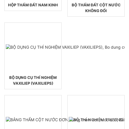
HỘP THẤM ĐẤT NAM KINH
BỘ THẤM ĐẤT CỘT NƯỚC
KHÔNG ĐỔI
BỘ DỤNG CỤ THÍ NGHIỆM
VAXILIEP (VAXILIEPS)