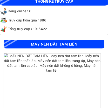
THỐNG KÊ TRUY CẬP
Đang online : 6
Truy cập hôm qua : 886
Tổng truy cập : 1915422
CHỐT ĐO CO NGÓT BÊ TÔNG BẰNG INOX
MÁY NÉN ĐẤT TAM LIÊN
CHỐT ĐO CO NGÓT XI MĂNG BẰNG ĐỒNG