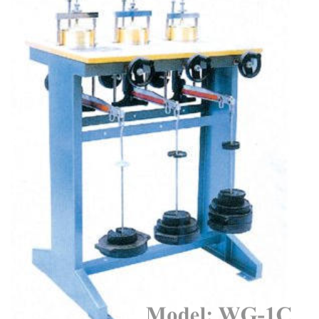
CHỐT ĐO CO NGÓT XI MĂNG BẰNG ĐỒNG