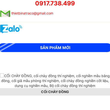
0917.738.499
thietbinatraco@gmail.com
MÁY SIÊU ÂM CỌC KHOAN NHỒI RSM-SY6(C)
SẢN PHẨM MỚI
CỐI CHÀY ĐỒNG