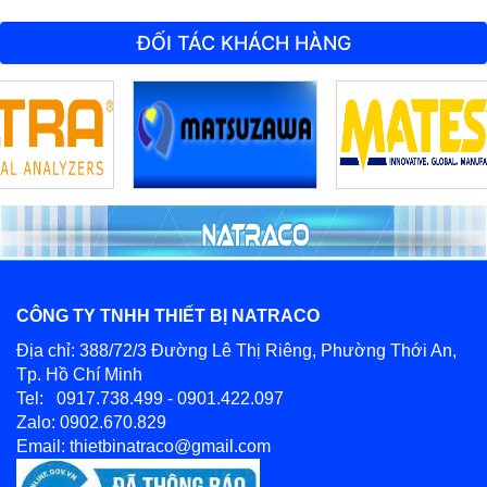
ĐỐI TÁC KHÁCH HÀNG
CÔNG TY TNHH THIẾT BỊ NATRACO
Địa chỉ: 388/72/3 Đường Lê Thị Riêng, Phường Thới An,
Tp. Hồ Chí Minh
Tel: 0917.738.499 - 0901.422.097
Zalo: 0902.670.829
Email: thietbinatraco@gmail.com