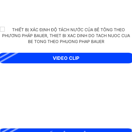
THIẾT BỊ XÁC ĐỊNH ĐỘ TÁCH NƯỚC CỦA BÊ TÔNG THEO PHƯƠNG
PHÁP BAUER
VIDEO CLIP
BỘ XUYÊN ĐỘNG DCP HIỆN TRƯỜNG