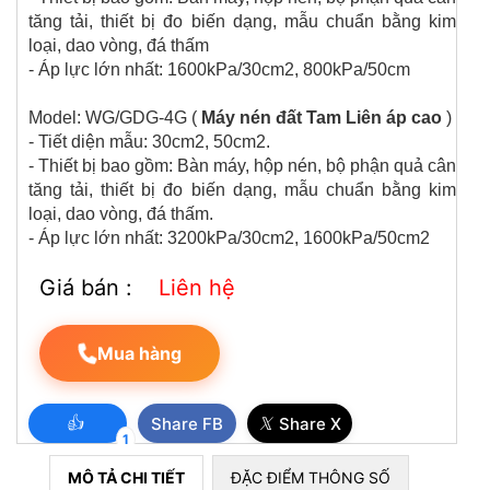
tăng tải, thiết bị đo biến dạng, mẫu chuẩn bằng kim
loại, dao vòng, đá thấm
- Áp lực lớn nhất: 1600kPa/30cm2, 800kPa/50cm
Model: WG/GDG-4G (
Máy nén đất Tam Liên áp cao
)
- Tiết diện mẫu: 30cm2, 50cm2.
- Thiết bị bao gồm: Bàn máy, hộp nén, bộ phận quả cân
tăng tải, thiết bị đo biến dạng, mẫu chuẩn bằng kim
loại, dao vòng, đá thấm.
- Áp lực lớn nhất: 3200kPa/30cm2, 1600kPa/50cm2
THIẾT BỊ XÁC ĐỊNH ĐỘ TÁCH NƯỚC CỦA BÊ TÔNG THEO PHƯƠNG
PHÁP BAUER
Giá bán :
Liên hệ
Mua hàng
👍
𝕏
Share FB
Share X
1
MÔ TẢ CHI TIẾT
ĐẶC ĐIỂM THÔNG SỐ