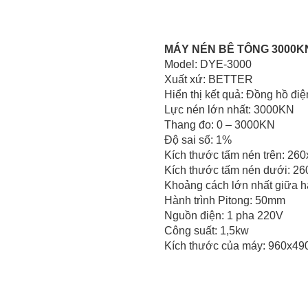
MÁY NÉN BÊ TÔNG 3000
Model: DYE-3000
Xuất xứ: BETTER
CỐI CHÀY ĐỒNG
Hiển thị kết quả: Đồng hồ điệ
Lực nén lớn nhất: 3000KN
Thang đo: 0 – 3000KN
Độ sai số: 1%
Kích thước tấm nén trên: 2
Kích thước tấm nén dưới: 
Khoảng cách lớn nhất giữa 
Hành trình Pitong: 50mm
Nguồn điện: 1 pha 220V
Công suất: 1,5kw
Kích thước của máy: 960x4
THIẾT BỊ XÁC ĐỊNH ĐỘ TÁCH
NƯỚC CỦA BÊ TÔNG THEO
PHƯƠNG PHÁP BAUER