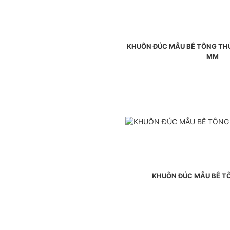
KHUÔN ĐÚC MẪU BÊ TÔNG TH
MM
CHỐT ĐO CO NGÓT XI MĂNG
BẰNG ĐỒNG
KHUÔN ĐÚC MẪU BÊ T