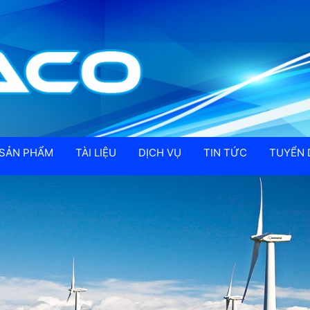
SẢN PHẨM
TÀI LIỆU
DỊCH VỤ
TIN TỨC
TUYỂN