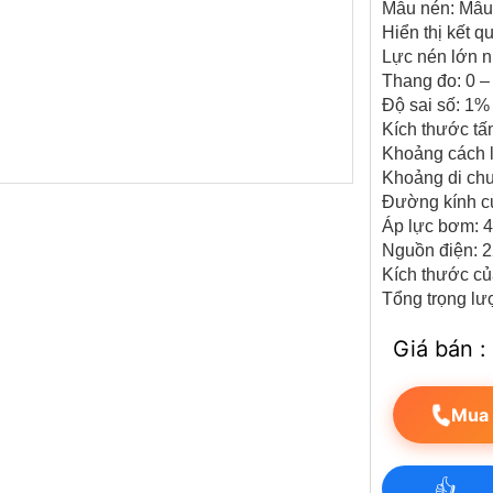
Mẫu nén: Mẫu 
Hiển thị kết q
Lực nén lớn 
Thang đo: 0 
Độ sai số: 1%
Kích thước t
Khoảng cách 
Khoảng di chu
Đường kính c
Áp lực bơm:
Nguồn điện: 
Kích thước củ
Tổng trọng l
Giá bán :
Mua
👍