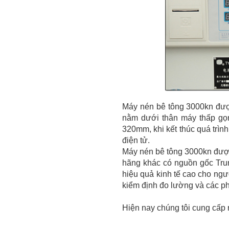
CHỐT ĐO CO NGÓT XI MĂNG
BẰNG ĐỒNG
Máy nén bê tông 3000kn được 
nằm dưới thân máy thấp gọn
320mm, khi kết thúc quá trình
điện tử.
Máy nén bê tông 3000kn được 
hãng khác có nguồn gốc Trun
hiệu quả kinh tế cao cho ng
kiểm định đo lường và các p
MÁY SIÊU ÂM CỌC KHOAN NHỒI
Hiện nay chúng tôi cung cấp 
RSM-SY6(C)