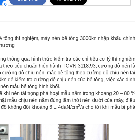
0
ê tông thí nghiệm, máy nén bê tông 3000kn nhập khẩu chính
 phương
thông qua hình thức kiểm tra các chỉ tiêu cơ l‎ý thí nghiệm
a theo tiêu chuẩn hiện hành TCVN 3118:93, cường độ nén là
o cường độ chịu nén, mác bê tông theo cường độ chịu nén lại
kn để kiểm tra cường độ chịu nén của bê tông, việc xác định
nén mẫu bê tông hình khối.
 khi nén tải trọng phá hoại mẫu nằm trong khoảng 20 – 80 %
 mặt mẫu chịu nén nằm đúng tâm thớt nén dưới của máy, điều
2
tốc độ không đổi khoảng 6 ± 4daN/cm
/s cho tới khi mẫu bị phá