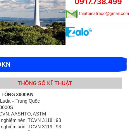
0917.738.499
thietbinatraco@gmail.com
0KN
THÔNG SỐ KĨ THUẬT
 TÔNG 3000KN
 Luda – Trung Quốc
 3000S
 TCVN, AASHTO, ASTM
í nghiệm nén: TCVN 3118 : 93
í nghiệm uốn: TCVN 3119 : 93