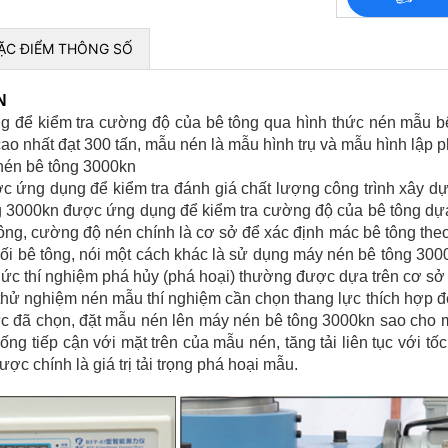
ẶC ĐIỂM THÔNG SỐ
N
 để kiểm tra cường độ của bê tông qua hình thức nén mẫu b
ao nhất đạt 300 tấn, mẫu nén là mẫu hình trụ và mẫu hình lập
nén bê tông 3000kn
ứng dụng để kiểm tra đánh giá chất lượng công trình xây dựng 
g 3000kn được ứng dụng để kiểm tra cường độ của bê tông dự
tông, cường độ nén chính là cơ sở để xác định mác bê tông the
ối bê tông, nói một cách khác là sử dụng máy nén bê tông 3000
ức thí nghiệm phá hủy (phá hoại) thường được dựa trên cơ sở 
thử nghiệm nén mẫu thí nghiệm cần chọn thang lực thích hợp để
 lực đã chọn, đặt mẫu nén lên máy nén bê tông 3000kn sao cho
uống tiếp cận với mặt trên của mẫu nén, tăng tải liên tục với 
ược chính là giá trị tải trọng phá hoại mẫu.