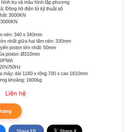
hình trụ và mẫu hình lập phương
uả: Đồng hồ điện tử kỹ thuật số
nhất: 3000KN
– 3000KN
ấm nén: 340 x 340mm
lớn nhất giữa hai tấm nén: 330mm
yển piston lớn nhất: 50mm
ủa piston: Ø310mm
 40PMA
220V/50Hz
a máy: dài 1160 x rộng 700 x cao 1610mm
ượng khoảng: 1600kg
Liên hệ
 hàng
𝕏
Share FB
Share X