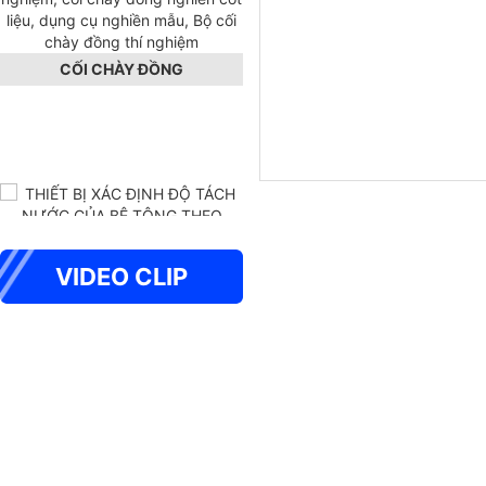
CỐI CHÀY ĐỒNG
VIDEO CLIP
THIẾT BỊ XÁC ĐỊNH ĐỘ TÁCH
NƯỚC CỦA BÊ TÔNG THEO
PHƯƠNG PHÁP BAUER