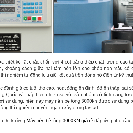
thiết kế rất chắc chắn với 4 cột bằng thép chất lượng cao tạo
, khoảng cách giữa hai tấm nén lớn cho phép nén mẫu có 
 thí nghiệm tự động lưu giữ kết quả trên đồng hồ điện tử kỹ th
đánh giá có tuổi thọ cao, hoạt động ổn định, độ ồn thấp, sai 
g Quốc và thấp hơn nhiều so với sản phẩm có tính năng tương
ười sử dụng. hiện nay máy nén bê tông 3000kn được sử dụng phổ
hòng thí nghiệm chuyên ngành xây dựng las-xd.
ra thị trường
Máy nén bê tông 3000KN giá rẻ
đáp ứng nhu cầu c