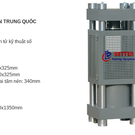
KN TRUNG QUỐC
n tử kỹ thuật số
60x325mm
260x325mm
hai tấm nén: 340mm
90x1350mm