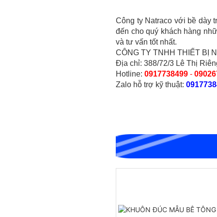
Công ty Natraco với bề dày t
đến cho quý khách hàng nhữn
và tư vấn tốt nhất.
CÔNG TY TNHH THIẾT BỊ
Địa chỉ: 388/72/3 Lê Thị Riê
Hotline:
0917738499
-
09026
Zalo hỗ trợ kỹ thuật:
0917738
BỘ XUYÊN ĐỘNG DCP HIỆN
TRƯỜNG
CHỐT ĐO CO NGÓT BÊ TÔNG
BẰNG INOX