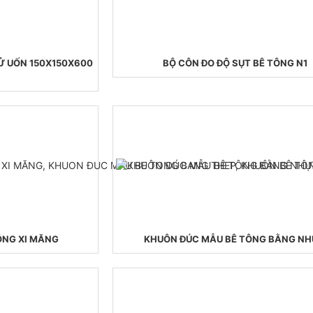
Ử UỐN 150X150X600
BỘ CÔN ĐO ĐỘ SỤT BÊ TÔNG N1
ÔNG XI MĂNG
KHUÔN ĐÚC MẪU BÊ TÔNG BẰNG N