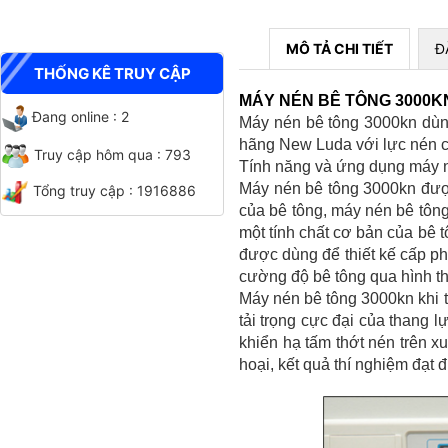
MÔ TẢ CHI TIẾT
Đ
THỐNG KÊ TRUY CẬP
BỘ XUYÊN ĐỘNG DCP HIỆN
MÁY NÉN BÊ TÔNG 3000K
TRƯỜNG
Đang online : 2
Máy nén bê tông 3000kn dùng
hãng New Luda với lực nén c
Truy cập hôm qua : 793
Tính năng và ứng dụng máy 
Máy nén bê tông 3000kn được 
Tổng truy cập : 1916886
của bê tông, máy nén bê tôn
một tính chất cơ bản của bê 
được dùng để thiết kế cấp ph
cường độ bê tông qua hình th
Máy nén bê tông 3000kn khi 
CHỐT ĐO CO NGÓT BÊ TÔNG
tải trọng cực đại của thang
BẰNG INOX
khiển hạ tấm thớt nén trên x
hoại, kết quả thí nghiệm đạt đ