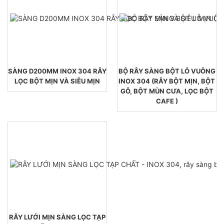
SÀNG D200MM INOX 304 RÂY
BỘ RÂY SÀNG BỘT LỖ VUÔNG
LỌC BỘT MỊN VÀ SIÊU MỊN
INOX 304 (RÂY BỘT MỊN, BỘT
GỖ, BỘT MÙN CƯA, LỌC BỘT
CAFE )
RÂY LƯỚI MỊN SÀNG LỌC TẠP