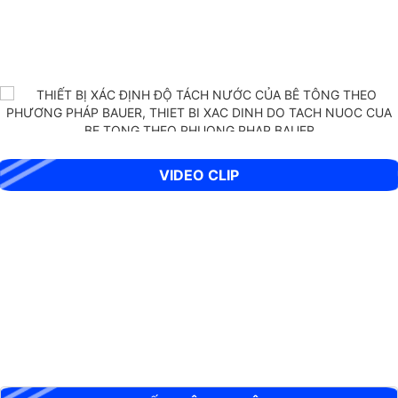
THIẾT BỊ XÁC ĐỊNH ĐỘ TÁCH NƯỚC CỦA BÊ TÔNG THEO PHƯƠNG
PHÁP BAUER
VIDEO CLIP
BỘ XUYÊN ĐỘNG DCP HIỆN TRƯỜNG