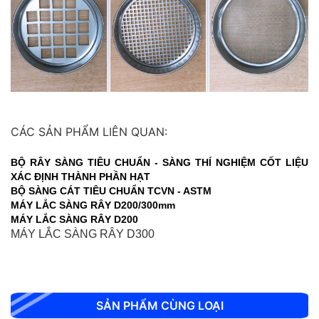
CHỐT ĐO CO NGÓT XI MĂNG BẰNG ĐỒNG
CÁC SẢN PHẨM LIÊN QUAN:
BỘ RÂY SÀNG TIÊU CHUẨN - SÀNG THÍ NGHIỆM CỐT LIỆU
XÁC ĐỊNH THÀNH PHẦN HẠT
BỘ SÀNG CÁT TIÊU CHUẨN TCVN - ASTM
MÁY LẮC SÀNG RÂY D200/300mm
MÁY LẮC SÀNG RÂY D200
MÁY LẮC SÀNG RÂY D300
SẢN PHẨM CÙNG LOẠI