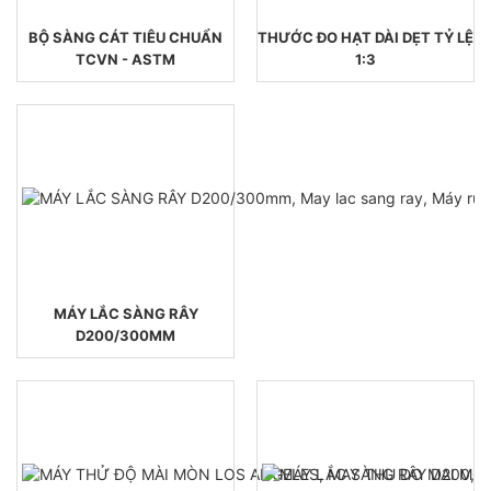
BỘ SÀNG CÁT TIÊU CHUẨN
THƯỚC ĐO HẠT DÀI DẸT TỶ LỆ
TCVN - ASTM
1:3
MÁY LẮC SÀNG RÂY
D200/300MM