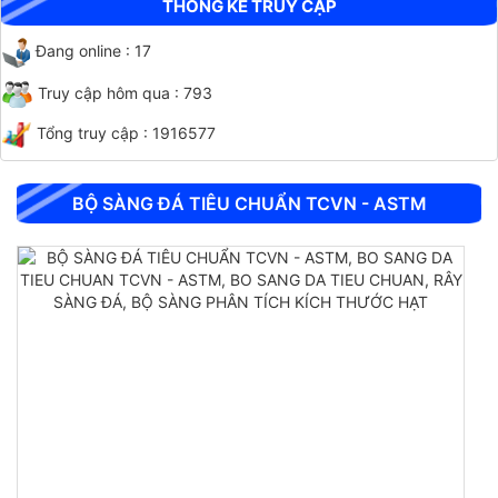
THỐNG KÊ TRUY CẬP
Đang online : 17
Truy cập hôm qua : 793
Tổng truy cập : 1916577
BỘ SÀNG ĐÁ TIÊU CHUẨN TCVN - ASTM
CHỐT ĐO CO NGÓT BÊ TÔNG BẰNG INOX