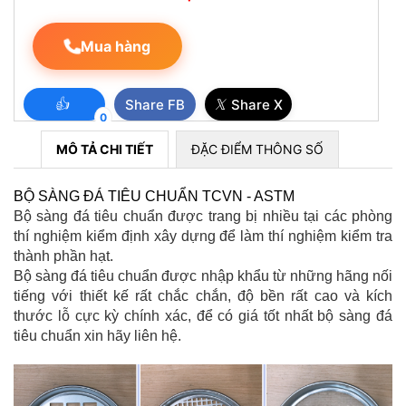
BỘ XUYÊN ĐỘNG DCP HIỆN TRƯỜNG
Mua hàng
👍
𝕏
Share FB
Share X
0
MÔ TẢ CHI TIẾT
ĐẶC ĐIỂM THÔNG SỐ
BỘ SÀNG ĐÁ TIÊU CHUẨN TCVN - ASTM
Bộ sàng đá tiêu chuẩn được trang bị nhiều tại các phòng
thí nghiệm kiểm định xây dựng để làm thí nghiệm kiểm tra
thành phần hạt.
CHỐT ĐO CO NGÓT BÊ TÔNG BẰNG INOX
Bộ sàng đá tiêu chuẩn được nhập khẩu từ những hãng nối
tiếng với thiết kế rất chắc chắn, độ bền rất cao và kích
thước lỗ cực kỳ chính xác, để có giá tốt nhất bộ sàng đá
tiêu chuẩn xin hãy liên hệ.