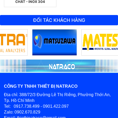
CHẤT - INOX 304
ĐỐI TÁC KHÁCH HÀNG
CÔNG TY TNHH THIẾT BỊ NATRACO
Địa chỉ: 388/72/3 Đường Lê Thị Riêng, Phường Thới An,
Tp. Hồ Chí Minh
Tel: 0917.738.499 - 0901.422.097
Zalo: 0902.670.829
Email: thietbinatraco@gmail.com