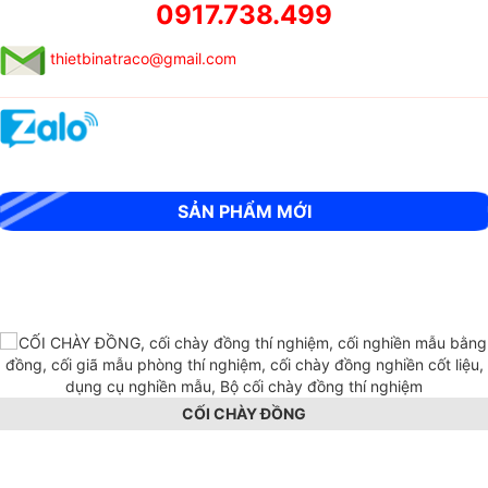
0917.738.499
thietbinatraco@gmail.com
MÁY SIÊU ÂM CỌC KHOAN NHỒI RSM-SY6(C)
SẢN PHẨM MỚI
CỐI CHÀY ĐỒNG