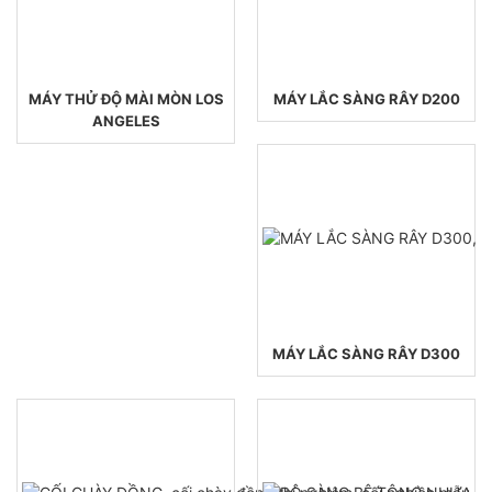
MÁY THỬ ĐỘ MÀI MÒN LOS
MÁY LẮC SÀNG RÂY D200
ANGELES
MÁY LẮC SÀNG RÂY D300