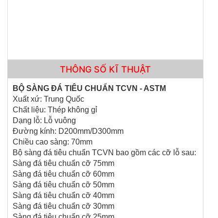
CHỐT ĐO CO NGÓT XI MĂNG BẰNG ĐỒNG
THÔNG SỐ KĨ THUẬT
BỘ SÀNG ĐÁ TIÊU CHUẨN TCVN - ASTM
Xuất xứ: Trung Quốc
Chất liệu: Thép không gỉ
Dạng lỗ: Lỗ vuông
MÁY SIÊU ÂM CỌC KHOAN NHỒI RSM-SY6(C)
Đường kính: D200mm/D300mm
Chiều cao sàng: 70mm
Bộ sàng đá tiêu chuẩn TCVN bao gồm các cỡ lỗ sau:
Sàng đá tiêu chuẩn cỡ 75mm
Sàng đá tiêu chuẩn cỡ 60mm
Sàng đá tiêu chuẩn cỡ 50mm
Sàng đá tiêu chuẩn cỡ 40mm
Sàng đá tiêu chuẩn cỡ 30mm
Sàng đá tiêu chuẩn cỡ 25mm